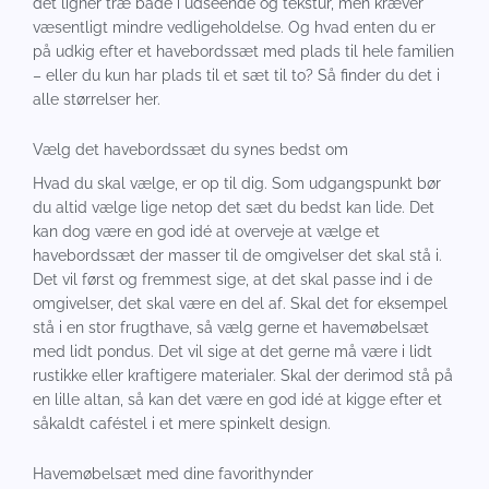
det ligner træ både i udseende og tekstur, men kræver
væsentligt mindre vedligeholdelse. Og hvad enten du er
på udkig efter et havebordssæt med plads til hele familien
– eller du kun har plads til et sæt til to? Så finder du det i
alle størrelser her.
Vælg det havebordssæt du synes bedst om
Hvad du skal vælge, er op til dig. Som udgangspunkt bør
du altid vælge lige netop det sæt du bedst kan lide. Det
kan dog være en god idé at overveje at vælge et
havebordssæt der masser til de omgivelser det skal stå i.
Det vil først og fremmest sige, at det skal passe ind i de
omgivelser, det skal være en del af. Skal det for eksempel
stå i en stor frugthave, så vælg gerne et havemøbelsæt
med lidt pondus. Det vil sige at det gerne må være i lidt
rustikke eller kraftigere materialer. Skal der derimod stå på
en lille altan, så kan det være en god idé at kigge efter et
såkaldt caféstel i et mere spinkelt design.
Havemøbelsæt med dine favorithynder