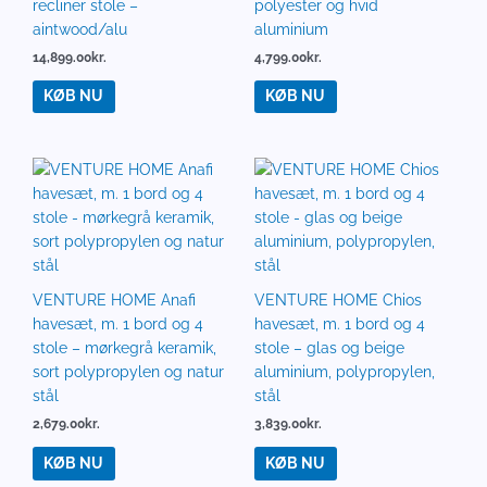
recliner stole –
polyester og hvid
aintwood/alu
aluminium
14,899.00
kr.
4,799.00
kr.
KØB NU
KØB NU
VENTURE HOME Anafi
VENTURE HOME Chios
havesæt, m. 1 bord og 4
havesæt, m. 1 bord og 4
stole – mørkegrå keramik,
stole – glas og beige
sort polypropylen og natur
aluminium, polypropylen,
stål
stål
2,679.00
kr.
3,839.00
kr.
KØB NU
KØB NU