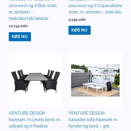
(200×100) og 6 Bois stole,
(200×100) og 6 Copacabana
m. armlæn –
stole, m. armlæn – teak/alu
teak/alu/reb/akacie
9,599.00
kr.
10,749.00
kr.
KØB NU
KØB NU
VENTURE DESIGN
VENTURE DESIGN
havesæt, m.Levels bord, m.
Salvador sofa havesæt m.
udtræk og 6 Padova
hynder og bord – grå