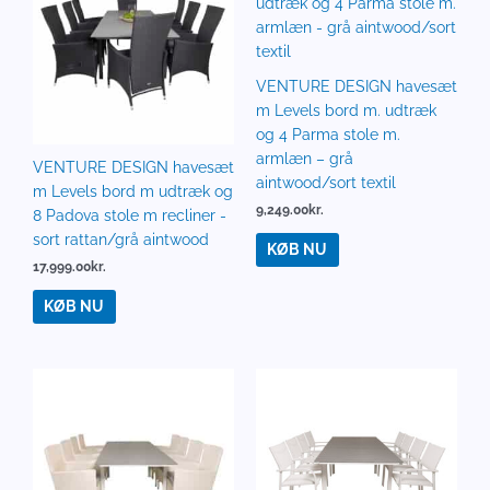
VENTURE DESIGN havesæt
m Levels bord m. udtræk
og 4 Parma stole m.
armlæn – grå
VENTURE DESIGN havesæt
aintwood/sort textil
m Levels bord m udtræk og
9,249.00
kr.
8 Padova stole m recliner -
sort rattan/grå aintwood
KØB NU
17,999.00
kr.
KØB NU