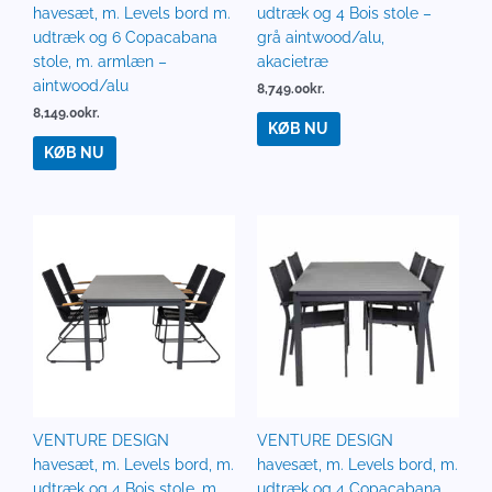
havesæt, m. Levels bord m.
udtræk og 4 Bois stole –
udtræk og 6 Copacabana
grå aintwood/alu,
stole, m. armlæn –
akacietræ
aintwood/alu
8,749.00
kr.
8,149.00
kr.
KØB NU
KØB NU
VENTURE DESIGN
VENTURE DESIGN
havesæt, m. Levels bord, m.
havesæt, m. Levels bord, m.
udtræk og 4 Bois stole, m.
udtræk og 4 Copacabana