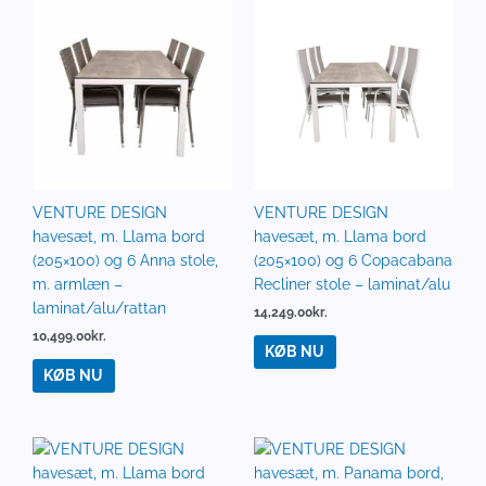
VENTURE DESIGN
VENTURE DESIGN
havesæt, m. Llama bord
havesæt, m. Llama bord
(205×100) og 6 Anna stole,
(205×100) og 6 Copacabana
m. armlæn –
Recliner stole – laminat/alu
laminat/alu/rattan
14,249.00
kr.
10,499.00
kr.
KØB NU
KØB NU