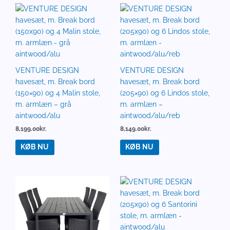
VENTURE DESIGN
VENTURE DESIGN
havesæt, m. Break bord
havesæt, m. Break bord
(150×90) og 4 Malin stole,
(205×90) og 6 Lindos stole,
m. armlæn – grå
m. armlæn –
aintwood/alu
aintwood/alu/reb
8,199.00
kr.
8,149.00
kr.
KØB NU
KØB NU