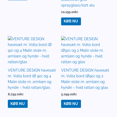
sprayglass/sort alu
10,199.00
kr.
KØB NU
VENTURE DESIGN havesæt
VENTURE DESIGN havesæt
m. Volta bord (Ø 90) og 4
m. Volta bord (Ø90) og 2
Malin stole m. armlæn og
Malin stole m. armlæn og
hynde – hvid rattan/glas
hynde – hvid rattan og glas
8,799.00
kr.
5,099.00
kr.
KØB NU
KØB NU