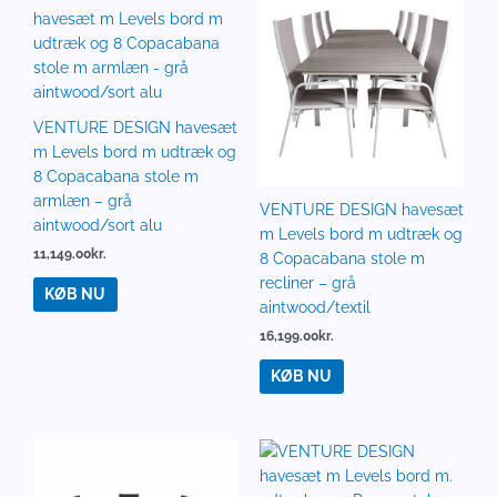
VENTURE DESIGN havesæt
m Levels bord m udtræk og
8 Copacabana stole m
armlæn – grå
VENTURE DESIGN havesæt
aintwood/sort alu
m Levels bord m udtræk og
11,149.00
kr.
8 Copacabana stole m
recliner – grå
KØB NU
aintwood/textil
16,199.00
kr.
KØB NU