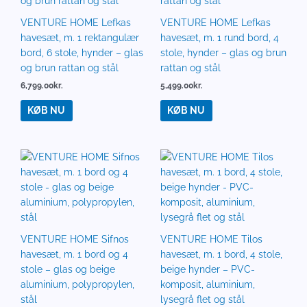
VENTURE HOME Lefkas
VENTURE HOME Lefkas
havesæt, m. 1 rektangulær
havesæt, m. 1 rund bord, 4
bord, 6 stole, hynder – glas
stole, hynder – glas og brun
og brun rattan og stål
rattan og stål
6,799.00
kr.
5,499.00
kr.
KØB NU
KØB NU
VENTURE HOME Sifnos
VENTURE HOME Tilos
havesæt, m. 1 bord og 4
havesæt, m. 1 bord, 4 stole,
stole – glas og beige
beige hynder – PVC-
aluminium, polypropylen,
komposit, aluminium,
stål
lysegrå flet og stål