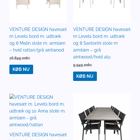
VENTURE DESIGN havesæt
VENTURE DESIGN havesæt
m Levels bord m. udtræk
m Levels bord m. udtræk
og 8 Malin stole m. armlæn
og 8 Santorini stole m
– hvid rattan/grå aintwood
armlæn – grå
aintwood/hvid alu
16,849.00
kr.
9,949.00
kr.
KØB NU
KØB NU
VENTURE DESIGN havesæt