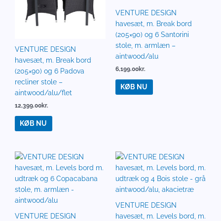
VENTURE DESIGN
havesæt, m. Break bord
(205×90) og 6 Santorini
stole, m. armlæn –
VENTURE DESIGN
aintwood/alu
havesæt, m. Break bord
6,199.00
kr.
(205×90) og 6 Padova
recliner stole –
KØB NU
aintwood/alu/flet
12,399.00
kr.
KØB NU
VENTURE DESIGN
VENTURE DESIGN
havesæt, m. Levels bord, m.