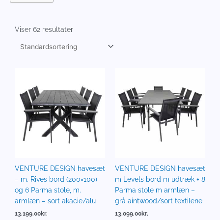
Viser 62 resultater
VENTURE DESIGN havesæt
VENTURE DESIGN havesæt
– m. Rives bord (200×100)
m Levels bord m udtræk + 8
og 6 Parma stole, m.
Parma stole m armlæn –
armlæn – sort akacie/alu
grå aintwood/sort textilene
13,199.00
kr.
13,099.00
kr.