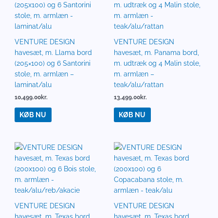
VENTURE DESIGN
VENTURE DESIGN
havesæt, m. Llama bord
havesæt, m. Panama bord,
(205×100) og 6 Santorini
m. udtræk og 4 Malin stole,
stole, m. armlæn –
m. armlæn –
laminat/alu
teak/alu/rattan
10,499.00
kr.
13,499.00
kr.
KØB NU
KØB NU
VENTURE DESIGN
VENTURE DESIGN
havesæt, m. Texas bord
havesæt, m. Texas bord