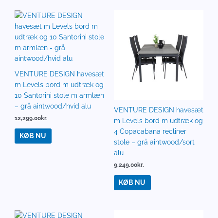
VENTURE DESIGN havesæt
m Levels bord m udtræk og
10 Santorini stole m armlæn
– grå aintwood/hvid alu
VENTURE DESIGN havesæt
12,299.00
kr.
m Levels bord m udtræk og
4 Copacabana recliner
KØB NU
stole – grå aintwood/sort
alu
9,249.00
kr.
KØB NU