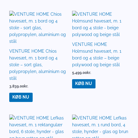
VENTURE HOME
VENTURE HOME Chios
Holmsund havesæt, m. 1
havesæt, m. 1 bord og 4
bord og 4 stole – beige
stole – sort glas,
polywood og beige stål
polypropylen, aluminium og
5,499.00
kr.
stål
KØB NU
3,839.00
kr.
KØB NU