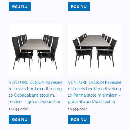
KØB NU
KØB NU
VENTURE DESIGN havesæt
VENTURE DESIGN havesæt
m Levels bord m udtræk og
m Levels bord m udtræk og
10 Copacabana stole m.
10 Parma stole m armlæn –
recliner – grå aintwood/sort
grå aintwood/sort textile
16,899.00
kr.
16,999.00
kr.
KØB NU
KØB NU