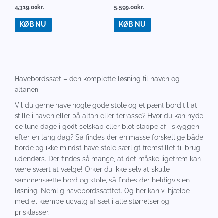
4,319.00
kr.
5,599.00
kr.
KØB NU
KØB NU
Havebordssæt – den komplette løsning til haven og
altanen
Vil du gerne have nogle gode stole og et pænt bord til at
stille i haven eller på altan eller terrasse? Hvor du kan nyde
de lune dage i godt selskab eller blot slappe af i skyggen
efter en lang dag? Så findes der en masse forskellige både
borde og ikke mindst have stole særligt fremstillet til brug
udendørs. Der findes så mange, at det måske ligefrem kan
være svært at vælge! Orker du ikke selv at skulle
sammensætte bord og stole, så findes der heldigvis en
løsning. Nemlig havebordssættet. Og her kan vi hjælpe
med et kæmpe udvalg af sæt i alle størrelser og
prisklasser.