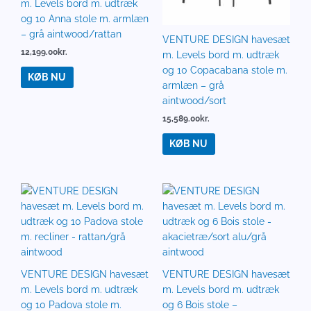
m. Levels bord m. udtræk
og 10 Anna stole m. armlæn
– grå aintwood/rattan
VENTURE DESIGN havesæt
12,199.00
kr.
m. Levels bord m. udtræk
og 10 Copacabana stole m.
KØB NU
armlæn – grå
aintwood/sort
15,589.00
kr.
KØB NU
VENTURE DESIGN havesæt
VENTURE DESIGN havesæt
m. Levels bord m. udtræk
m. Levels bord m. udtræk
og 10 Padova stole m.
og 6 Bois stole –