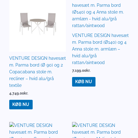
VENTURE DESIGN havesæt
m. Parma bord (Ø140) og 4
Anna stole m. armlæn –
hvid alu/grå
VENTURE DESIGN havesæt
rattan/aintwood
m. Parma bord (Ø 90) og 2
7,199.00
kr.
Copacabana stole m.
recliner – hvid alu/grå
KØB NU
textile
4,749.00
kr.
KØB NU