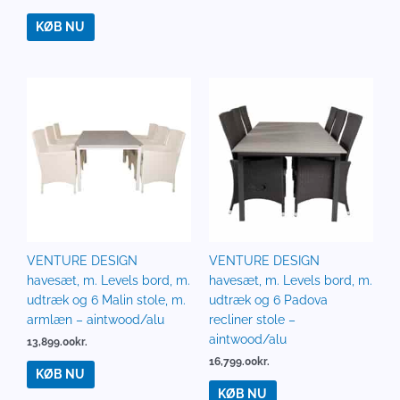
KØB NU
VENTURE DESIGN
VENTURE DESIGN
havesæt, m. Levels bord, m.
havesæt, m. Levels bord, m.
udtræk og 6 Malin stole, m.
udtræk og 6 Padova
armlæn – aintwood/alu
recliner stole –
aintwood/alu
13,899.00
kr.
16,799.00
kr.
KØB NU
KØB NU