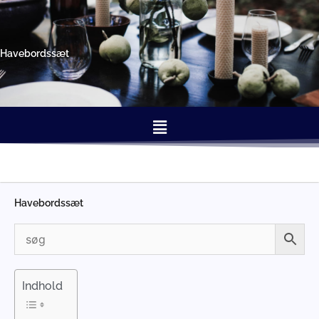
Gå
til
indholdet
Havebordssæt
Menu
Havebordssæt
Indhold