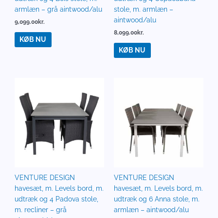
armlæn – grå aintwood/alu
stole, m. armlæn –
aintwood/alu
9,099.00
kr.
8,099.00
kr.
KØB NU
KØB NU
VENTURE DESIGN
VENTURE DESIGN
havesæt, m. Levels bord, m.
havesæt, m. Levels bord, m.
udtræk og 4 Padova stole,
udtræk og 6 Anna stole, m.
m. recliner – grå
armlæn – aintwood/alu