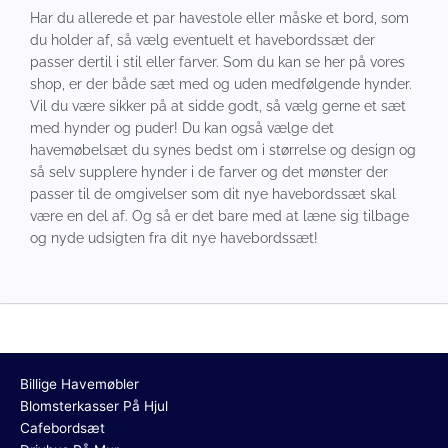
Har du allerede et par havestole eller måske et bord, som
du holder af, så vælg eventuelt et havebordssæt der
passer dertil i stil eller farver. Som du kan se her på vores
shop, er der både sæt med og uden medfølgende hynder.
Vil du være sikker på at sidde godt, så vælg gerne et sæt
med hynder og puder! Du kan også vælge det
havemøbelsæt du synes bedst om i størrelse og design og
så selv supplere hynder i de farver og det mønster der
passer til de omgivelser som dit nye havebordssæt skal
være en del af. Og så er det bare med at læne sig tilbage
og nyde udsigten fra dit nye havebordssæt!
Billige Havemøbler
Blomsterkasser På Hjul
Cafebordsæt