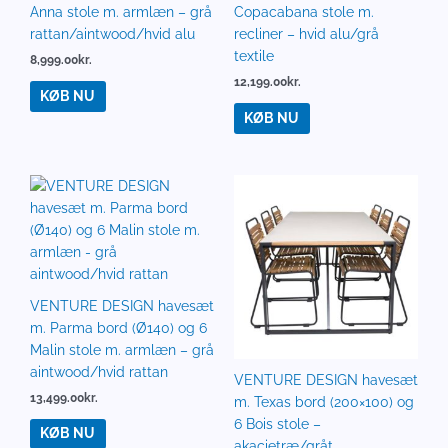
Anna stole m. armlæn – grå
Copacabana stole m.
rattan/aintwood/hvid alu
recliner – hvid alu/grå
textile
8,999.00
kr.
12,199.00
kr.
KØB NU
KØB NU
VENTURE DESIGN havesæt
m. Parma bord (Ø140) og 6
Malin stole m. armlæn – grå
aintwood/hvid rattan
VENTURE DESIGN havesæt
13,499.00
kr.
m. Texas bord (200×100) og
6 Bois stole –
KØB NU
akacietræ/gråt