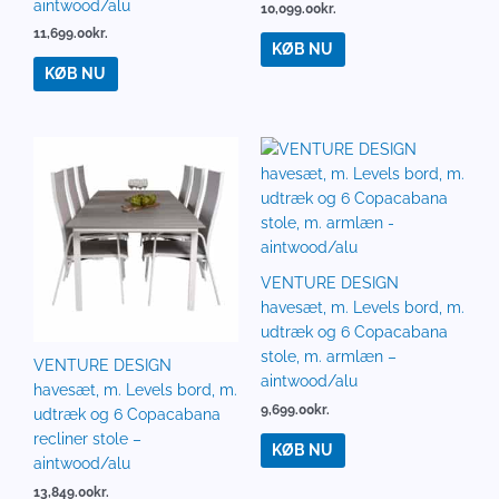
aintwood/alu
10,099.00
kr.
11,699.00
kr.
KØB NU
KØB NU
VENTURE DESIGN
havesæt, m. Levels bord, m.
udtræk og 6 Copacabana
stole, m. armlæn –
VENTURE DESIGN
aintwood/alu
havesæt, m. Levels bord, m.
9,699.00
kr.
udtræk og 6 Copacabana
recliner stole –
KØB NU
aintwood/alu
13,849.00
kr.