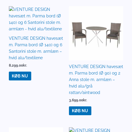
VENTURE DESIGN havesæt
m. Parma bord (Ø 140) og 6
Santorini stole m. armlæn –
hvid alu/textilene
8,299.00
kr.
VENTURE DESIGN havesæt
m. Parma bord (Ø 90) og 2
KØB NU
Anna stole m. armlæn –
hvid alu/grå
rattan/aintwood
3,699.00
kr.
KØB NU