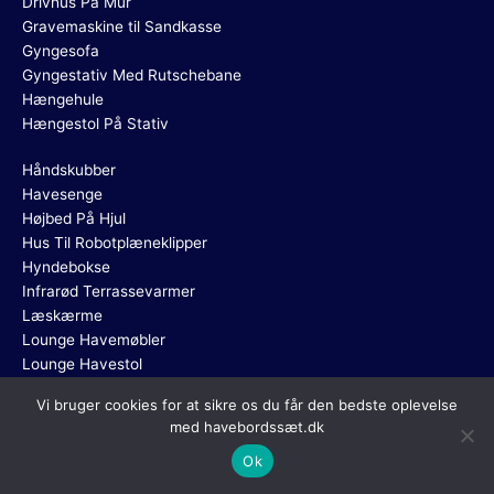
Drivhus På Mur
Gravemaskine til Sandkasse
Gyngesofa
Gyngestativ Med Rutschebane
Hængehule
Hængestol På Stativ
Håndskubber
Havesenge
Højbed På Hjul
Hus Til Robotplæneklipper
Hyndebokse
Infrarød Terrassevarmer
Læskærme
Lounge Havemøbler
Lounge Havestol
Vi bruger cookies for at sikre os du får den bedste oplevelse
Lounge Sofa
med havebordssæt.dk
Lounge Stole
Oppusteligt Spa
Ok
Plantekasser med espalier