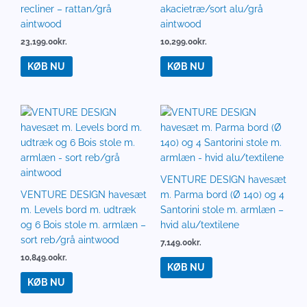
recliner – rattan/grå
akacietræ/sort alu/grå
aintwood
aintwood
23,199.00
kr.
10,299.00
kr.
KØB NU
KØB NU
VENTURE DESIGN havesæt
VENTURE DESIGN havesæt
m. Parma bord (Ø 140) og 4
m. Levels bord m. udtræk
Santorini stole m. armlæn –
og 6 Bois stole m. armlæn –
hvid alu/textilene
sort reb/grå aintwood
7,149.00
kr.
10,849.00
kr.
KØB NU
KØB NU