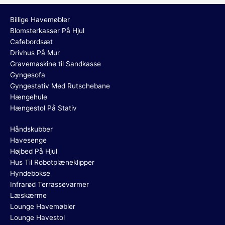
Billige Havemøbler
Blomsterkasser På Hjul
Cafebordsæt
Drivhus På Mur
Gravemaskine til Sandkasse
Gyngesofa
Gyngestativ Med Rutschebane
Hængehule
Hængestol På Stativ
Håndskubber
Havesenge
Højbed På Hjul
Hus Til Robotplæneklipper
Hyndebokse
Infrarød Terrassevarmer
Læskærme
Lounge Havemøbler
Lounge Havestol