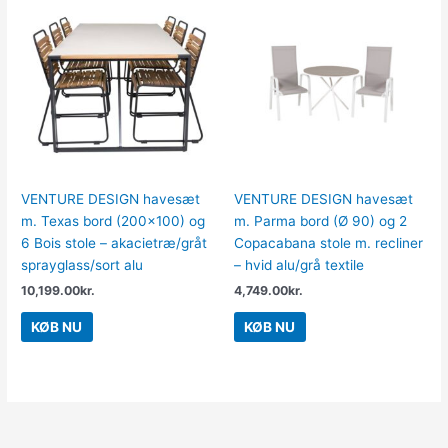
VENTURE DESIGN havesæt
VENTURE DESIGN havesæt
m. Texas bord (200×100) og
m. Parma bord (Ø 90) og 2
6 Bois stole – akacietræ/gråt
Copacabana stole m. recliner
sprayglass/sort alu
– hvid alu/grå textile
10,199.00
kr.
4,749.00
kr.
KØB NU
KØB NU