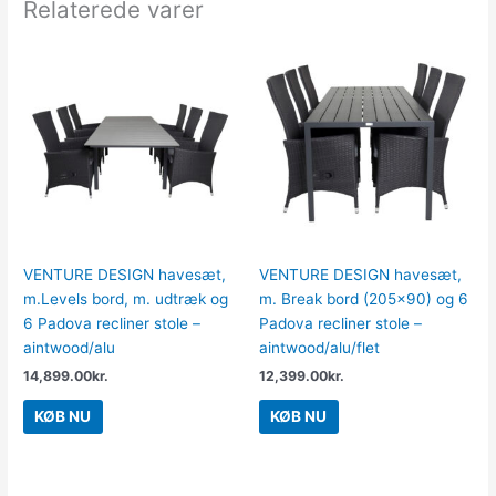
Relaterede varer
VENTURE DESIGN havesæt,
VENTURE DESIGN havesæt,
m.Levels bord, m. udtræk og
m. Break bord (205×90) og 6
6 Padova recliner stole –
Padova recliner stole –
aintwood/alu
aintwood/alu/flet
14,899.00
kr.
12,399.00
kr.
KØB NU
KØB NU