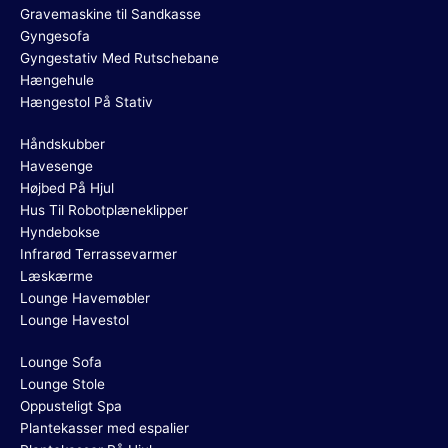
Gravemaskine til Sandkasse
Gyngesofa
Gyngestativ Med Rutschebane
Hængehule
Hængestol På Stativ
Håndskubber
Havesenge
Højbed På Hjul
Hus Til Robotplæneklipper
Hyndebokse
Infrarød Terrassevarmer
Læskærme
Lounge Havemøbler
Lounge Havestol
Lounge Sofa
Lounge Stole
Oppusteligt Spa
Plantekasser med espalier