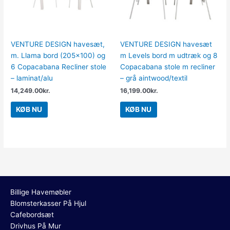
VENTURE DESIGN havesæt,
VENTURE DESIGN havesæt
m. Llama bord (205×100) og
m Levels bord m udtræk og 8
6 Copacabana Recliner stole
Copacabana stole m recliner
– laminat/alu
– grå aintwood/textil
14,249.00
kr.
16,199.00
kr.
KØB NU
KØB NU
Billige Havemøbler
Blomsterkasser På Hjul
Cafebordsæt
Drivhus På Mur