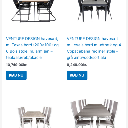
VENTURE DESIGN havesæt,
VENTURE DESIGN havesæt
m. Texas bord (200×100) og
m Levels bord m udtræk og 4
6 Bois stole, m. armlæn –
Copacabana recliner stole –
teak/alu/reb/akacie
grå aintwood/sort alu
10,749.00
kr.
9,249.00
kr.
KØB NU
KØB NU