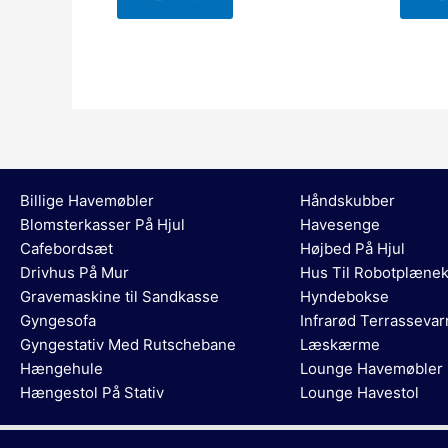
Billige Havemøbler
Håndskubber
Blomsterkasser På Hjul
Havesenge
Cafebordsæt
Højbed På Hjul
Drivhus På Mur
Hus Til Robotplænek
Gravemaskine til Sandkasse
Hyndebokse
Gyngesofa
Infrarød Terrasseva
Gyngestativ Med Rutschebane
Læskærme
Hængehule
Lounge Havemøbler
Hængestol På Stativ
Lounge Havestol