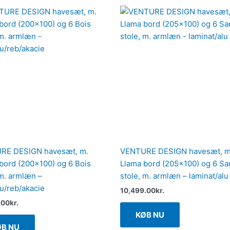
RE DESIGN havesæt, m.
VENTURE DESIGN havesæt, m
bord (200×100) og 6 Bois
Llama bord (205×100) og 6 San
 m. armlæn –
stole, m. armlæn – laminat/alu
lu/reb/akacie
10,499.00
kr.
.00
kr.
KØB NU
ØB NU