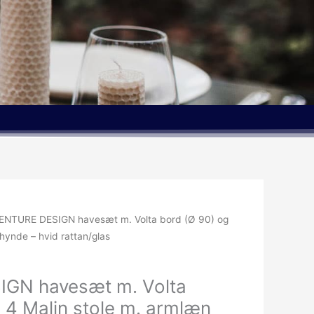
ENTURE DESIGN havesæt m. Volta bord (Ø 90) og
hynde – hvid rattan/glas
GN havesæt m. Volta
 4 Malin stole m. armlæn