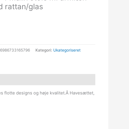
d rattan/glas
66986733165796
Kategori:
Ukategoriseret
s flotte designs og høje kvalitet.Â Havesættet,