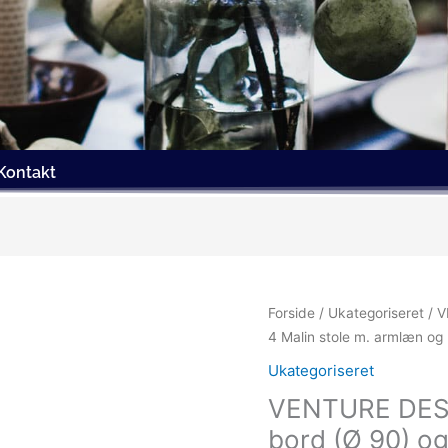
Kontakt
Forside
/
Ukategoriseret
/ V
4 Malin stole m. armlæn og 
Ukategoriseret
VENTURE DESI
bord (Ø 90) og