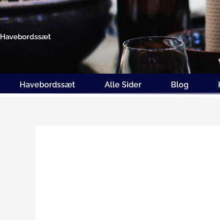
Gå
til
indholdet
Havebordssæt
Havebordssæt
Alle Sider
Blog