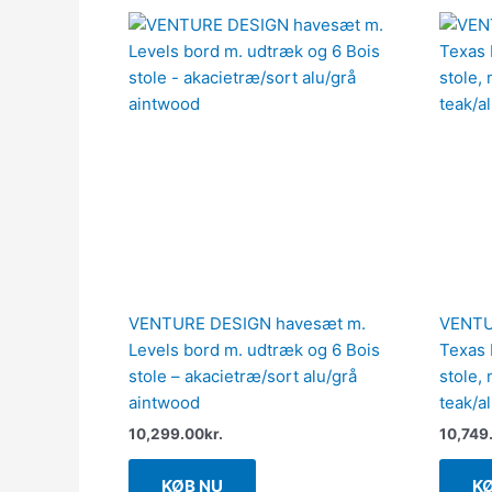
VENTURE DESIGN havesæt m.
VENTU
Levels bord m. udtræk og 6 Bois
Texas 
stole – akacietræ/sort alu/grå
stole,
aintwood
teak/a
10,299.00
kr.
10,749
KØB NU
K