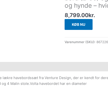
og hynde – hvi
8,799.00
kr.
KØB NU
Varenummer (SKU):
86722
te lækre havebordssæt fra Venture Design, der er kendt for dere
rd og 4 Malin stole.Volta havebordet har en diameter