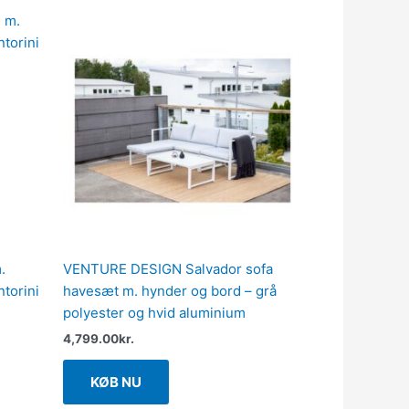
.
VENTURE DESIGN Salvador sofa
torini
havesæt m. hynder og bord – grå
polyester og hvid aluminium
4,799.00
kr.
KØB NU