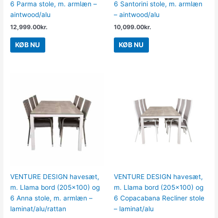
6 Parma stole, m. armlæn –
6 Santorini stole, m. armlæn
aintwood/alu
– aintwood/alu
12,999.00
kr.
10,099.00
kr.
KØB NU
KØB NU
VENTURE DESIGN havesæt,
VENTURE DESIGN havesæt,
m. Llama bord (205×100) og
m. Llama bord (205×100) og
6 Anna stole, m. armlæn –
6 Copacabana Recliner stole
laminat/alu/rattan
– laminat/alu