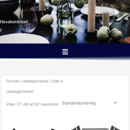
Gå
til
indholdet
Havebordssæt
Menu
Forside
/
Ukategoriseret
/ Side 4
Ukategoriseret
Viser 37–48 af 62 resultater