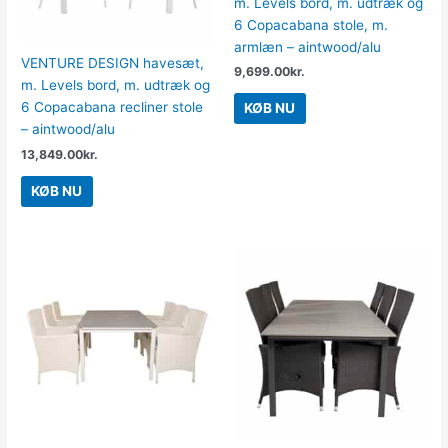
m. Levels bord, m. udtræk og
6 Copacabana stole, m.
armlæn – aintwood/alu
VENTURE DESIGN havesæt,
9,699.00
kr.
m. Levels bord, m. udtræk og
6 Copacabana recliner stole
KØB NU
– aintwood/alu
13,849.00
kr.
KØB NU