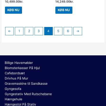
10,499.00
kr.
14,249.00
kr.
KØB NU
KØB NU
←
1
2
3
4
5
6
→
Billige Havemøbler
Blomsterkasser På Hjul
Cafebordsæt
Drivhus På Mur
Gravemaskine til Sandkasse
Gyngesofa
Gyngestativ Med Rutschebane
Hængehule
Hængestol På Stativ