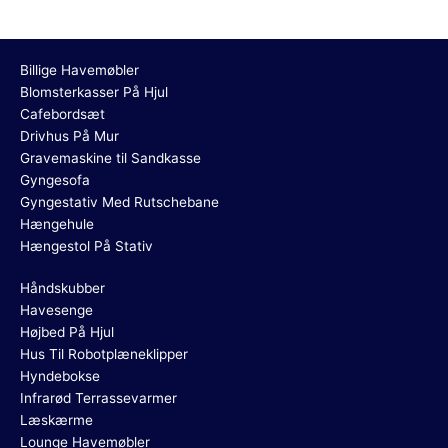
Billige Havemøbler
Blomsterkasser På Hjul
Cafebordsæt
Drivhus På Mur
Gravemaskine til Sandkasse
Gyngesofa
Gyngestativ Med Rutschebane
Hængehule
Hængestol På Stativ
Håndskubber
Havesenge
Højbed På Hjul
Hus Til Robotplæneklipper
Hyndebokse
Infrarød Terrassevarmer
Læskærme
Lounge Havemøbler