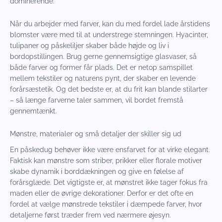
dominerende.
Når du arbejder med farver, kan du med fordel lade årstidens
blomster være med til at understrege stemningen. Hyacinter,
tulipaner og påskeliljer skaber både højde og liv i
bordopstillingen. Brug gerne gennemsigtige glasvaser, så
både farver og former får plads. Det er netop samspillet
mellem tekstiler og naturens pynt, der skaber en levende
forårsæstetik. Og det bedste er, at du frit kan blande stilarter
– så længe farverne taler sammen, vil bordet fremstå
gennemtænkt.
Mønstre, materialer og små detaljer der skiller sig ud
En påskedug behøver ikke være ensfarvet for at virke elegant.
Faktisk kan mønstre som striber, prikker eller florale motiver
skabe dynamik i borddækningen og give en følelse af
forårsglæde. Det vigtigste er, at mønstret ikke tager fokus fra
maden eller de øvrige dekorationer. Derfor er det ofte en
fordel at vælge mønstrede tekstiler i dæmpede farver, hvor
detaljerne først træder frem ved nærmere øjesyn.