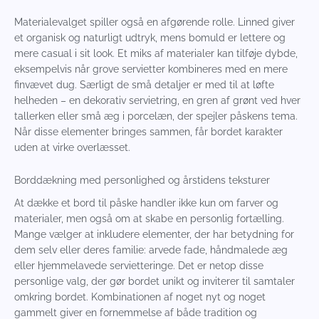
Materialevalget spiller også en afgørende rolle. Linned giver
et organisk og naturligt udtryk, mens bomuld er lettere og
mere casual i sit look. Et miks af materialer kan tilføje dybde,
eksempelvis når grove servietter kombineres med en mere
finvævet dug. Særligt de små detaljer er med til at løfte
helheden – en dekorativ servietring, en gren af grønt ved hver
tallerken eller små æg i porcelæn, der spejler påskens tema.
Når disse elementer bringes sammen, får bordet karakter
uden at virke overlæsset.
Borddækning med personlighed og årstidens teksturer
At dække et bord til påske handler ikke kun om farver og
materialer, men også om at skabe en personlig fortælling.
Mange vælger at inkludere elementer, der har betydning for
dem selv eller deres familie: arvede fade, håndmalede æg
eller hjemmelavede servietteringe. Det er netop disse
personlige valg, der gør bordet unikt og inviterer til samtaler
omkring bordet. Kombinationen af noget nyt og noget
gammelt giver en fornemmelse af både tradition og