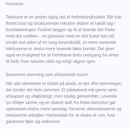
fornyelse.
Teksturer er en anden vigtig del af helhedsindtrykket. Råt træ,
flettet bast og strukturerede tekstiler skaber et taktilt lag i
borddækningen. Foråret lægger op til at blande det friske
med det rustikke – en glasvase med en vild buket kan stå
smukt ved siden af en tung keramikskål. Jo mere varierede
teksturerne er, desto mere levende føles bordet. Det giver
også en mulighed for at fremhæve årets overgang fra vinter
til forår, hvor naturen stille og roligt vågner igen.
Sæsonens stemning som afsluttende touch
Når alle elementer er faldet på plads, er det ofte stemningen,
der binder det hele sammen. Et påskebord må gerne være
afslappet og uhøjtideligt, men stadig gennemført. Levende
lys tilføjer varme, og en diskret duft fra friske blomster gør
oplevelsen endnu mere sanselig. Farverne, dekorationerne og
teksturerne arbejder i fællesskab for at skabe et rum, hvor
gæsterne føler sig velkomne.