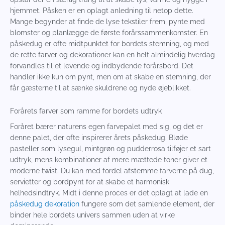
hjemmet. Påsken er en oplagt anledning til netop dette.
Mange begynder at finde de lyse tekstiler frem, pynte med
blomster og planlægge de første forårssammenkomster. En
påskedug er ofte midtpunktet for bordets stemning, og med
de rette farver og dekorationer kan en helt almindelig hverdag
forvandles til et levende og indbydende forårsbord. Det
handler ikke kun om pynt, men om at skabe en stemning, der
får gæsterne til at sænke skuldrene og nyde øjeblikket.
Forårets farver som ramme for bordets udtryk
Foråret bærer naturens egen farvepalet med sig, og det er
denne palet, der ofte inspirerer årets påskedug. Bløde
pasteller som lysegul, mintgrøn og pudderrosa tilføjer et sart
udtryk, mens kombinationer af mere mættede toner giver et
moderne twist. Du kan med fordel afstemme farverne på dug,
servietter og bordpynt for at skabe et harmonisk
helhedsindtryk. Midt i denne proces er det oplagt at lade en
påskedug dekoration
fungere som det samlende element, der
binder hele bordets univers sammen uden at virke