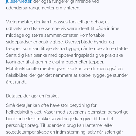
juleservietter
, der også fungerer glimrende ved
udendørsarrangementer om vinteren.
Vælg møbler, der kan tilpasses forskellige behov; et
udtræksbord kan eksempelvis være ideelt til både intime
middage og større sammenkomster. Komfortable
siddepladser er også vigtige. Overvej bløde hynder og
tæpper, som kan tilføje ekstra hygge, når temperaturen falder.
Samtidig kan bænke med opbevaringsplads give praktiske
løsninger til at gemme ekstra puder eller tæpper.
Multifunktionelle møbler giver ikke kun værdi, men også en
fleksibilitet, der gør det nemmere at skabe hyggelige stunder
året rundt.
Detaljer, der gør en forskel
Små detaljer kan ofte have stor betydning for
helhedsindtrykket. Vaser med sæsonens blomster, personlige
bordkort eller smukke servietringe kan give dit bord et
personligt præg. Til udendørs brug kan lanterner eller
solcellelamper skabe en intim stemning, selv når solen går