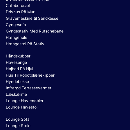
Cafebordsæt
Drivhus På Mur
Gravemaskine til Sandkasse
Gyngesofa
Gyngestativ Med Rutschebane
Hængehule
Hængestol På Stativ
Håndskubber
Havesenge
Højbed På Hjul
Hus Til Robotplæneklipper
Hyndebokse
Infrarød Terrassevarmer
Læskærme
Lounge Havemøbler
Lounge Havestol
Lounge Sofa
Lounge Stole